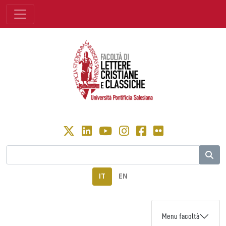
IT
EN
Menu facoltà