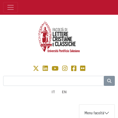
IT
EN
Menu facoltà