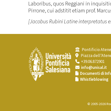
Laboribus, quos Reggiani in inquisiti
Pirrone, cui adstitit etiam prof. Marc
[Jacobus Rubini Latine interpretatus es
Pontificio Atene
Piazza dell’Atene
+39.06.872901
info@unisal.it
Documenti di Inf
Whistleblowing
© 2005-2026 Rom