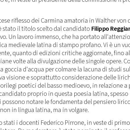
rtese riflesso dei Carmina amatoria in Walther von 
 stato il titolo scelto dal candidato
Filippo Reggia
sivo. Un lavoro immenso, che ha portato all'attenzi
irica medievale latina di stampo profano. Vi è un vu
ente, quanto di edizioni critiche aggiornate, fino al
liane volte alla divulgazione delle singole opere. Co
ima goccia d'acqua per colmare la lacuna di studi su
va visione e soprattutto considerazione delle liric
orilegi poetici del basso medioevo, in relazione a 
 candidato proprio in questa poesia latina, spesso
 si possono notare le fondamenta del pensiero liric
non in lingua latina, ma in volgare.
no stati i docenti Federico Pirrone, in veste di primo