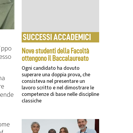
SUCCESSI ACCADEMICI
lippo
Nove studenti della Facoltà
resso
ottengono il Baccalaureato
Ogni candidato ha dovuto
superare una doppia prova, che
ha
consisteva nel presentare un
re
lavoro scritto e nel dimostrare le
prende
competenze di base nelle discipline
classiche
Come
f.