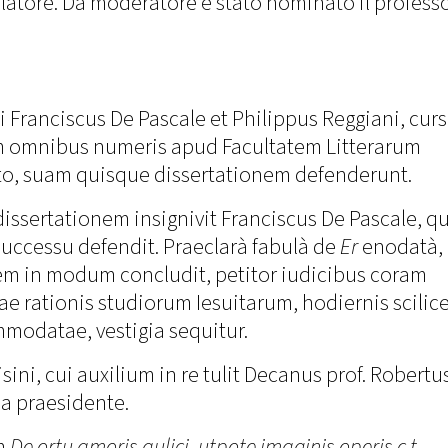
elatore. Da moderatore è stato nominato il profess
i Franciscus De Pascale et Philippus Reggiani, cur
m omnibus numeris apud Facultatem Litterarum
to, suam quisque dissertationem defenderunt.
dissertationem insignivit Franciscus De Pascale, qu
uccessu defendit. Praeclarà fabulà de
Er
enodatà,
em in modum concludit, petitor iudicibus coram
 rationis studiorum Iesuitarum, hodiernis scilice
odatae, vestigia sequitur.
ini, cui auxilium in re tulit Decanus prof. Robertu
ma praesidente.
em
De ortu amoris aulici, utpote imaginis operis c.t.