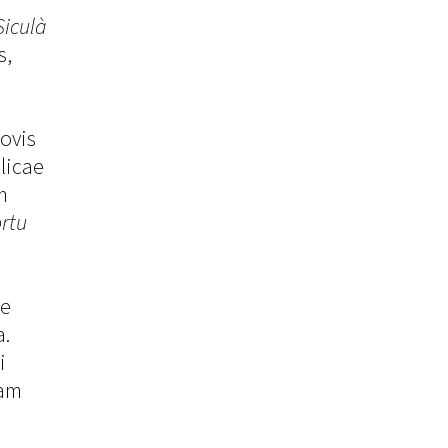
Siculà
s,
novis
alicae
m
rtu
ae
a.
i
uam