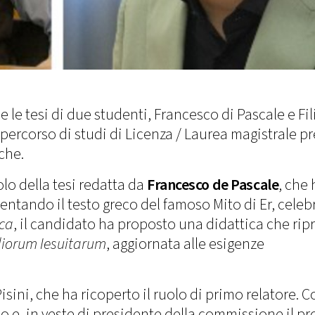
e le tesi di due studenti, Francesco di Pascale e Fi
ercorso di studi di Licenza / Laurea magistrale p
iche.
olo della tesi redatta da
Francesco de Pascale
, che 
entando il testo greco del famoso Mito di Er, celeb
ca
, il candidato ha proposto una didattica che ri
diorum Iesuitarum
, aggiornata alle esigenze
 Pisini, che ha ricoperto il ruolo di primo relatore. 
o e, in veste di presidente della commissione il pro