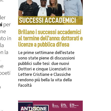
der
SUCCESSI ACCADEMICI
ni
per
one
Brillano i successi accademici
oto in
al termine dell’anno: dottorati e
licenze a pubblica difesa
la
n la
Le prime settimane dell'estate
sono state piene di discussioni
l
pubblici sulle tesi: due nuovi
he
Dottori e cinque Licenziati in
poeti
Lettere Cristiane e Classiche
rendono più bella la vita della
Facoltà
o