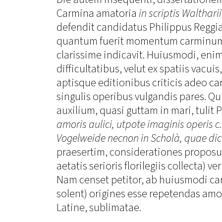
Carmina amatoria
in scriptis Walthari
defendit candidatus Philippus Reggian
quantum fuerit momentum carminum 
clarissime indicavit. Huiusmodi, enim
difficultatibus, velut ex spatiis vacui
aptisque editionibus criticis adeo car
singulis operibus vulgandis pares. Q
auxilium, quasi guttam in mari, tulit 
amoris aulici, utpote imaginis operis c.
Vogelweide necnon in Scholà, quae dici
praesertim, considerationes proposu
aetatis serioris florilegiis collecta)
Nam censet petitor, ab huiusmodi car
solent) origines esse repetendas amo
Latine, sublimatae.