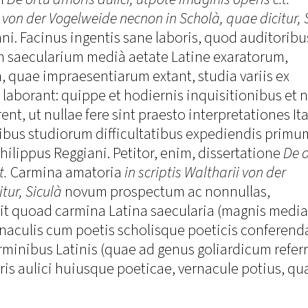
i von der Vogelweide necnon in Scholà, quae dicitur, 
i. Facinus ingentis sane laboris, quod auditoribu
saecularium medià aetate Latine exaratorum,
, quae impraesentiarum extant, studia variis ex
s, laborant: quippe et hodiernis inquisitionibus et 
ent, ut nullae fere sint praesto interpretationes It
uibus studiorum difficultatibus expediendis primu
Philippus Reggiani. Petitor, enim, dissertatione
De o
t.
Carmina amatoria
in scriptis Waltharii von der
tur, Siculà
novum prospectum ac nonnullas,
it quoad carmina Latina saecularia (magnis medi
 vernaculis cum poetis scholisque poeticis conferend
minibus Latinis (quae ad genus goliardicum referr
ris aulici huiusque poeticae, vernacule potius, q