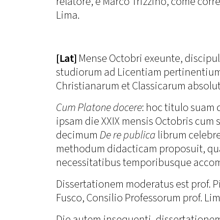
relatore, e Marco Trizzino, come corr
Lima.
[Lat]
Mense Octobri exeunte, discipul
studiorum ad Licentiam pertinentiu
Christianarum et Classicarum absolu
Cum Platone docere
: hoc titulo suam 
ipsam die XXIX mensis Octobris cum s
decimum
De re publica
librum celebr
methodum didacticam proposuit, quae
necessitatibus temporibusque accomm
Dissertationem moderatus est prof. Pis
Fusco, Consilio Professorum prof. Li
Die autem insequenti, dissertation